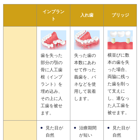
インプラン
入れ歯
ブリッジ
ト
横並びに数
歯を失った
失った歯の
本の歯を失
部分の顎の
本数にあわ
った場合、
骨に人工歯
せて作った
両脇に残っ
根（インプ
義歯を、バ
た歯を削っ
ラント）を
ネなどを使
て支えに
埋め込み、
用して装着
し、連なっ
その上に人
します。
た人工歯を
工歯を被せ
被せます。
ます。
見た目が
治療期間
見た目が
自然
が短い
自然