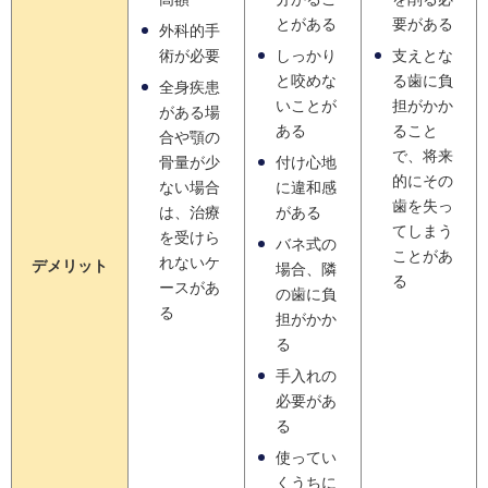
とがある
要がある
外科的手
術が必要
しっかり
支えとな
と咬めな
る歯に負
全身疾患
いことが
担がかか
がある場
ある
ること
合や顎の
で、将来
骨量が少
付け心地
的にその
ない場合
に違和感
歯を失っ
は、治療
がある
てしまう
を受けら
バネ式の
ことがあ
れないケ
デメリット
場合、隣
る
ースがあ
の歯に負
る
担がかか
る
手入れの
必要があ
る
使ってい
くうちに