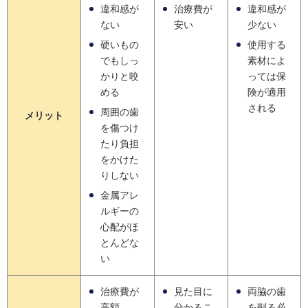
違和感が
治療費が
違和感が
ない
安い
少ない
硬いもの
使用する
でもしっ
素材によ
かりと咬
っては保
める
険が適用
される
周囲の歯
メリット
を傷つけ
たり負担
をかけた
りしない
金属アレ
ルギーの
心配がほ
とんどな
い
治療費が
見た目に
両脇の歯
高額
分かるこ
を削る必